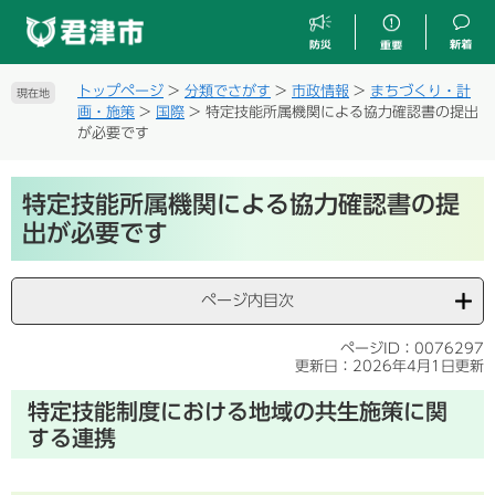
ペ
メ
ー
ニ
ジ
ュ
の
ー
トップページ
>
分類でさがす
>
市政情報
>
まちづくり・計
現在地
先
を
画・施策
>
国際
>
特定技能所属機関による協力確認書の提出
頭
飛
が必要です
で
ば
す
し
本
。
て
特定技能所属機関による協力確認書の提
文
本
出が必要です
文
へ
ページ内目次
ページID：0076297
更新日：2026年4月1日更新
特定技能制度における地域の共生施策に関
する連携