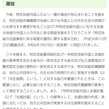
趣旨
今後、特定技能外国人のより一層の増加が見込まれることを踏ま
え、特定技能所属機関が地域における外国人との共生社会の実現の
ため寄与する責務があること及び1号特定技能外国人に対する支援
は地域の外国人との共生に係る取組を踏まえて行うことが「特定技
能の在留資格に係る制度の運用に関する基本方針」（平成30年12月
25日閣議決定。令和6年3月29日一部変更）に明記されました。
これを踏まえ、特定技能雇用契約及び一号特定技能外国人支援計
画の基準等を定める省令の一部を改正する省令及び出入国管理及び
難民認定法施行規則の一部を改正する省令では、特定技能所属機関
は、地方公共団体から、共生社会の実現のために実施する施策（以
下「共生施策」という。）に対する協力を要請されたときは、この
要請に応じ、必要な協力をすることを、特定技能所属機関の基準と
して規定することとしました。また、1号特定技能外国人支援計画
（以下「支援計画」という。）の基準として、支援計画の作成・実
施に当たっては、地方公共団体が実施する共生施策を踏まえること