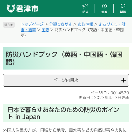
ペ
メ
ー
ニ
ジ
ュ
の
ー
トップページ
>
分類でさがす
>
市政情報
>
まちづくり・計
現在地
先
を
画・施策
>
国際
>
防災ハンドブック（英語・中国語・韓国
頭
飛
語）
で
ば
す
し
本
。
て
防災ハンドブック（英語・中国語・韓国
文
本
語）
文
へ
ページ内目次
ページID：0014570
更新日：2023年4月3日更新
日本で暮らすあなたのための防災のポイン
ト in Japan
外国人住民の方が、日頃から地震、風水害などの自然災害や火災に