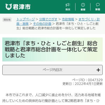
ペ
メ
ー
ニ
ジ
ュ
の
ー
トップページ
>
分類でさがす
>
市政情報
>
まちづくり・計
現在地
先
を
画・施策
>
その他の計画
>
君津市「まち・ひと・しごと創
頭
飛
生」総合戦略と君津市総合計画を一体化して策定しました
で
ば
す
し
本
。
て
君津市「まち・ひと・しごと創生」総合
文
本
戦略と君津市総合計画を一体化して策定
文
しました
へ
ページ内目次
ページID：0047329
更新日：2022年4月1日更新
本市ではこれまで、人口減少に歯止めをかけ、活力ある地域を維
持していくための具体的な行動計画として第2期君津市「まち・ひ