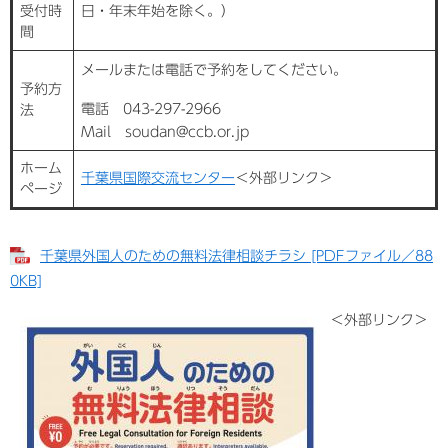
受付時
日・年末年始を除く。）
間
メールまたは電話で予約をしてください。
予約方
電話 043-297-2966
法
Mail soudan@ccb.or.jp
ホーム
千葉県国際交流センター
＜外部リンク＞
ページ
千葉県外国人のための無料法律相談チラシ [PDFファイル／88
0KB]
＜外部リンク＞