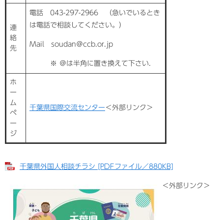
電話 043-297-2966 （急いでいるとき
は電話で相談してください。）
連
絡
Mail soudan＠ccb.or.jp
先
※ ＠は半角に置き換えて下さい．
ホ
ー
ム
千葉県国際交流センター
＜外部リンク＞
ペ
ー
ジ
千葉県外国人相談チラシ [PDFファイル／880KB]
＜外部リンク＞