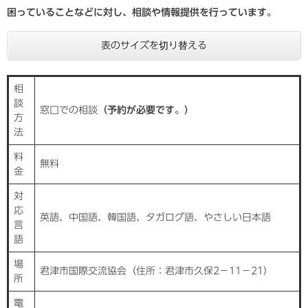
困っていることなどに対し、相談や情報提供を行っています。
表のサイズを切り替える
相
談
窓口での相談
（予約が必要です。）
方
法
料
無料
金
対
応
英語、中国語、韓国語、タガログ語、やさしい日本語
言
語
場
君津市国際交流協会（住所：君津市久保2−11−21）
所
電