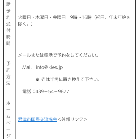
話
予
約
火曜日・木曜日・金曜日 9時〜16時（祝日、年末年始を
受
除く。）
付
時
間
メールまたは電話で予約をしてください。
予
Mail info＠kies.jp
約
方
※ ＠は半角に置き換えて下さい．
法
電話 0439−54−9877
ホ
ー
ム
君津市国際交流協会
＜外部リンク＞
ペ
ー
ジ