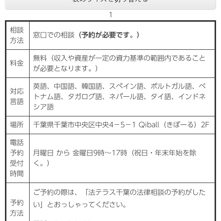
1
相談
窓口での相談
（予約が必要です。）
方法
無料（収入や資産が一定の資力基準の範囲内であること
料金
が必要となります。）
英語、中国語、韓国語、スペイン語、ポルトガル語、ベ
対応
トナム語、タガログ語、ネパール語、タイ語、インドネ
言語
シア語
場所
千葉県千葉市中央区中央4－5－1 Qiball（きぼーる）2F
電話
予約
月曜日 から 金曜日9時〜17時（祝日・年末年始を除
受付
く。）
時間
ご予約の際は、「法テラス千葉の法律相談の予約がした
予約
い」とおっしゃってください。
方法