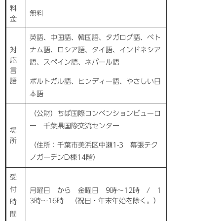
料
無料
金
英語、中国語、韓国語、タガログ語、ベト
対
ナム語、ロシア語、タイ語、インドネシア
応
語、スペイン語、ネパール語
言
語
ポルトガル語、ヒンディー語、やさしい日
本語
（公財）ちば国際コンベンションビューロ
ー 千葉県国際交流センター
場
所
（住所：千葉市美浜区中瀬1-3 幕張テク
ノガーデンD棟14階）
受
付
月曜日 から 金曜日 9時〜12時 / 1
3時〜16時 （祝日・年末年始を除く。）
時
間