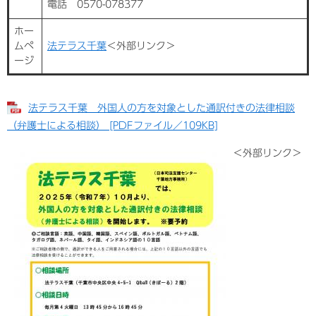
電話 0570-078377
ホー
ムペ
法テラス千葉
＜外部リンク＞
ージ
法テラス千葉 外国人の方を対象とした通訳付きの法律相談
（弁護士による相談） [PDFファイル／109KB]
＜外部リンク＞