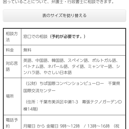
困っていることについて、弁護士・行政書士に相談できます。
表のサイズを切り替える
相談方
窓口での相談
（予約が必要です。）
法
料金
無料
英語、中国語、韓国語、スペイン語、ポルトガル語、
対応言
ベトナム語、ネパール語、タイ語、ミャンマー語、シ
語
ンハラ語、やさしい日本語
（公財）ちば国際コンベンションビューロー 千葉県
国際交流センター
場所
（住所：千葉市美浜区中瀬1-3 幕張テクノガーデンD
棟14階）
電話予
約
月曜日 から 金曜日 9時〜12時 / 13時〜16時 （祝