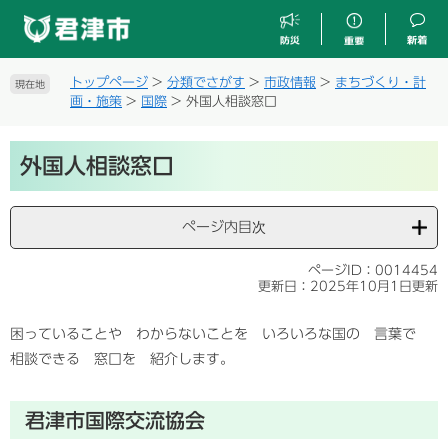
ペ
メ
ー
ニ
ジ
ュ
の
ー
トップページ
>
分類でさがす
>
市政情報
>
まちづくり・計
現在地
先
を
画・施策
>
国際
>
外国人相談窓口
頭
飛
で
ば
本
す
し
外国人相談窓口
文
。
て
本
文
ページ内目次
へ
ページID：0014454
更新日：2025年10月1日更新
困っていることや わからないことを いろいろな国の 言葉で
相談できる 窓口を 紹介します。
君津市国際交流協会