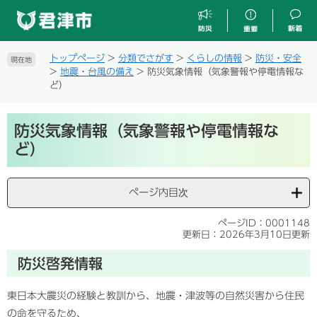
ペ
メ
ー
ニ
ジ
ュ
の
ー
トップページ
>
分類でさがす
>
くらしの情報
>
防災・安全
現在地
先
を
>
地震・台風の備え
>
防災気象情報（気象警報や停電情報な
頭
飛
ど）
で
ば
す
し
本
。
て
防災気象情報（気象警報や停電情報な
文
本
ど）
文
へ
ページ内目次
ページID：0001148
更新日：2026年3月10日更新
防災啓発情報
東日本大震災の経験と教訓から、地震・津波等の自然災害から住民
の命を守るため、