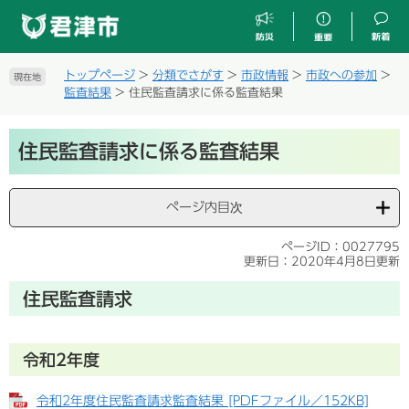
ペ
メ
ー
ニ
ジ
ュ
の
ー
トップページ
>
分類でさがす
>
市政情報
>
市政への参加
>
現在地
先
を
監査結果
>
住民監査請求に係る監査結果
頭
飛
で
ば
本
す
し
住民監査請求に係る監査結果
文
。
て
本
文
ページ内目次
へ
ページID：0027795
更新日：2020年4月8日更新
住民監査請求
令和2年度
令和2年度住民監査請求監査結果 [PDFファイル／152KB]