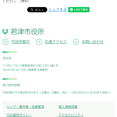
ください。（無料）
シェアする
君津市役所
市役所案内
交通アクセス
お問い合わせ
所在地
〒299-1192 千葉県君津市久保2丁目13番1号
Tel:0439-56-1581(総務課 代表番号)
窓口受付時間
午前9時から午後4時30分まで（土曜日・日曜日・祝日・12月29日から1月3日までを除く）
リンク・著作権・免責事項
個人情報保護
SNS運用ポリシー
アクセシビリティ