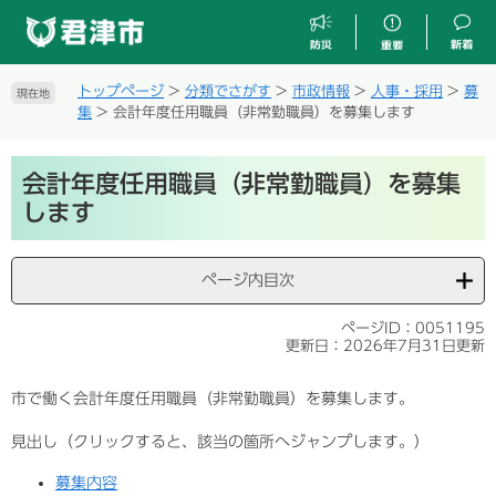
ペ
メ
ー
ニ
ジ
ュ
の
ー
トップページ
>
分類でさがす
>
市政情報
>
人事・採用
>
募
現在地
先
を
集
>
会計年度任用職員（非常勤職員）を募集します
頭
飛
で
ば
本
す
し
会計年度任用職員（非常勤職員）を募集
文
。
て
します
本
文
へ
ページ内目次
ページID：0051195
更新日：2026年7月31日更新
市で働く会計年度任用職員（非常勤職員）を募集します。
見出し（クリックすると、該当の箇所へジャンプします。）
募集内容