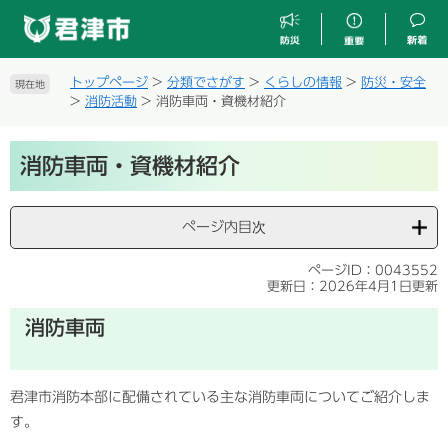
ペ
メ
ー
ニ
ジ
ュ
の
ー
トップページ
>
分類でさがす
>
くらしの情報
>
防災・安全
現在地
先
を
>
消防活動
>
消防車両・資機材紹介
頭
飛
で
ば
本
す
し
消防車両・資機材紹介
文
。
て
本
文
ページ内目次
へ
ページID：0043552
更新日：2026年4月1日更新
消防車両
君津市消防本部に配備されている主な消防車両についてご紹介しま
す。