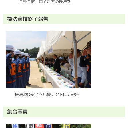
全身全霊 自分たちの操法を！
操法演技終了報告
操法演技終了を応援テントにて報告
集合写真