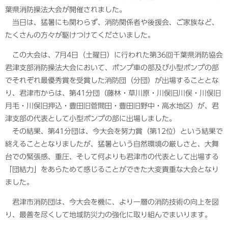
葉県消防操法大会が開催されました。
当日は、猛暑にも関わらず、消防関係者や後援会、ご家族など、
たくさんの方々が駆けつけてくださいました。
この大会は、7月4日（土曜日）に行われた第36回千葉県消防協会
君津支部消防操法大会において、ポンプ車の部及び小型ポンプの部
でそれぞれ最優秀賞を受賞した消防団（分団）が出場することとな
り、君津市からは、第41分団（藤林・草川原・川俣旧川俣・川俣旧
月毛・川俣旧押込・豊田旧菅間田・豊田旧野中・高水地区）が、君
津支部の代表として小型ポンプの部に出場しました。
その結果、第41分団は、今大会を努力賞（第12位）という結果で
終えることとなりましたが、猛暑という自然環境の厳しさと、大舞
台での緊張感、重圧、そして何よりも君津市の代表として出場する
「団結力」をあらためて感じることができた大変貴重な大会となり
ました。
君津市消防団は、今大会を機に、より一層の消防技術の向上を図
り、最善を尽くして地域防災力の強化に取り組んでまいります。