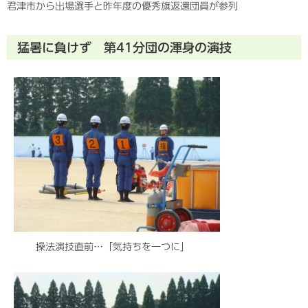
君津市から出場選手と昨年度の優秀旗返還団員が参列
猛暑に負けず 第41分団の渾身の演技
操法演技直前…「気持ちを一つに」