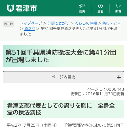
ペ
メ
ー
ニ
ジ
ュ
の
ー
トップページ
>
分類でさがす
>
くらしの情報
>
防災・安全
現在地
先
を
>
消防団
>
第51回千葉県消防操法大会に第41分団が出場し
頭
飛
ました
で
ば
す
し
本
。
て
第51回千葉県消防操法大会に第41分団
文
本
が出場しました
文
へ
ページ内目次
ページID：0000443
更新日：2016年11月30日更新
君津支部代表としての誇りを胸に 全身全
霊の操法演技
平成27年7月25日（土曜日）、千葉県消防学校において第51回千