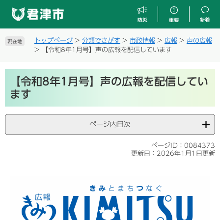
ペ
メ
ー
ニ
ジ
ュ
の
ー
トップページ
>
分類でさがす
>
市政情報
>
広報
>
声の広報
現在地
先
を
>
【令和8年1月号】声の広報を配信しています
頭
飛
で
ば
本
す
し
【令和8年1月号】声の広報を配信してい
文
。
て
ます
本
文
へ
ページ内目次
ページID：0084373
更新日：2026年1月1日更新