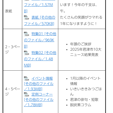
ファイル／1.57M
います！今年の干支は、
表紙
B]
午。
表紙 [その他の
たくさんの笑顔がウマれる
ファイル／570KB]
1年になりますように！
特集01 [その他
のファイル／969K
年頭のご挨拶
B]
2・3ペー
2025年君津市10大
ジ
特集02 [その他
ニュース結果発表
のファイル／1.48
MB]
イベント情報
1月以降のイベント
[その他のファイル
情報​
4・5ペー
／1.93MB]
いきいききみつごは
ジ
定例コーナー
ん
[その他のファイル
君津の俳句・短歌
／1.78MB]
脱炭素コラム