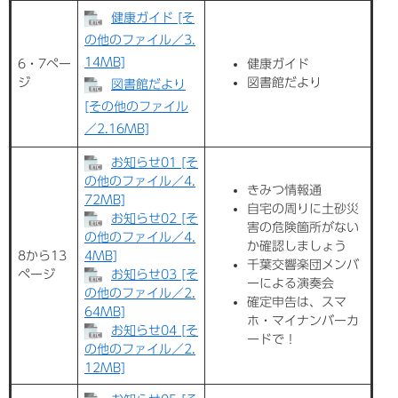
健康ガイド [そ
の他のファイル／3.
14MB]
6・7ペー
健康ガイド
ジ
図書館だより
図書館だより
[その他のファイル
／2.16MB]
お知らせ01 [そ
の他のファイル／4.
きみつ情報通
72MB]
自宅の周りに土砂災
お知らせ02 [そ
害の危険箇所がない
の他のファイル／4.
か確認しましょう
8から13
4MB]
千葉交響楽団メンバ
ページ
お知らせ03 [そ
ーによる演奏会
の他のファイル／2.
確定申告は、スマ
64MB]
ホ・マイナンバーカ
お知らせ04 [そ
ードで！
の他のファイル／2.
12MB]