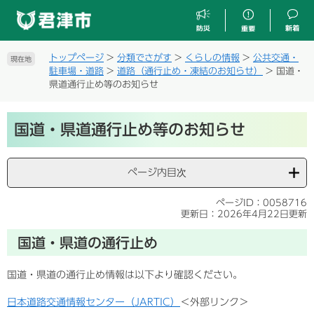
ペ
メ
ー
ニ
ジ
ュ
の
ー
トップページ
>
分類でさがす
>
くらしの情報
>
公共交通・
現在地
先
を
駐車場・道路
>
道路（通行止め・凍結のお知らせ）
>
国道・
頭
飛
県道通行止め等のお知らせ
で
ば
す
し
本
。
て
国道・県道通行止め等のお知らせ
文
本
文
へ
ページ内目次
ページID：0058716
更新日：2026年4月22日更新
国道・県道の通行止め
国道・県道の通行止め情報は以下より確認ください。
日本道路交通情報センター（JARTIC）
＜外部リンク＞