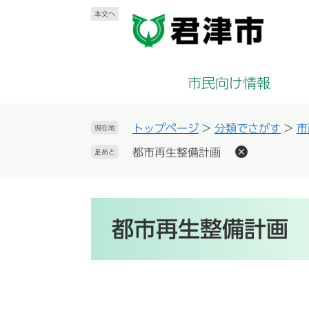
ペ
メ
本文へ
ー
ニ
ジ
ュ
の
ー
先
を
市民向け情報
頭
飛
で
ば
す
し
トップページ
>
分類でさがす
>
市
現在地
。
て
都市再生整備計画
足あと
本
文
へ
本
文
都市再生整備計画