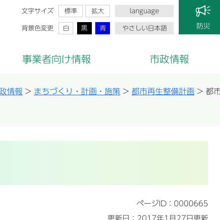
文字サイズ
標準
拡大
language
防災
背景色変更
白
黒
青
やさしい日本語
事業者向け情報
市政情報
政情報
>
まちづくり・計画・施策
>
都市再生整備計画
>
都
ページID：0000665
更新日：2017年1月27日更新