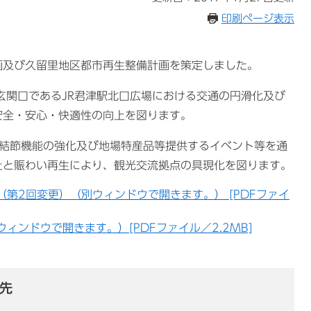
印刷ページ表示
及び久留里地区都市再生整備計画を策定しました。
玄関口であるJR君津駅北口広場における交通の円滑化及び
安全・安心・快適性の向上を図ります。
通結節機能の強化及び地場特産品等提供するイベント等を通
上と賑わい再生により、観光交流拠点の具現化を図ります。
第2回変更）（別ウィンドウで開きます。） [PDFファイ
ィンドウで開きます。）[PDFファイル／2.2MB]
先