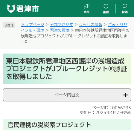
ペ
メ
ー
ニ
ジ
ュ
の
ー
トップページ
>
分類でさがす
>
くらしの情報
>
ごみ・リサ
現在地
先
を
イクル・環境
>
君津の環境
>
東日本製鉄所君津地区西護岸の
頭
飛
浅場造成プロジェクトがJブルークレジット®認証を取得しま
で
ば
した
す
し
。
て
本
本
東日本製鉄所君津地区西護岸の浅場造成
文
文
プロジェクトがJブルークレジット®認証
へ
を取得しました
ページ内目次
ページID：0066233
更新日：2025年4月7日更新
官民連携の脱炭素プロジェクト