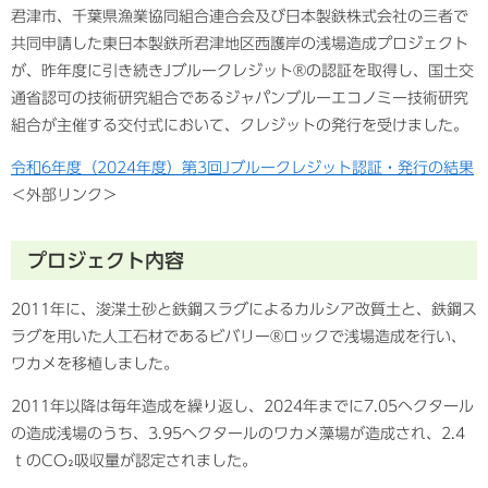
君津市、千葉県漁業協同組合連合会及び日本製鉄株式会社の三者で
共同申請した東日本製鉄所君津地区西護岸の浅場造成プロジェクト
が、昨年度に引き続きJブルークレジット®の認証を取得し、国土交
通省認可の技術研究組合であるジャパンブルーエコノミー技術研究
組合が主催する交付式において、クレジットの発行を受けました。
令和6年度（2024年度）第3回Jブルークレジット認証・発行の結果
＜外部リンク＞
プロジェクト内容
2011年に、浚渫土砂と鉄鋼スラグによるカルシア改質土と、鉄鋼ス
ラグを用いた人工石材であるビバリー®ロックで浅場造成を行い、
ワカメを移植しました。
2011年以降は毎年造成を繰り返し、2024年までに7.05ヘクタール
の造成浅場のうち、3.95ヘクタールのワカメ藻場が造成され、2.4
ｔのCO₂吸収量が認定されました。