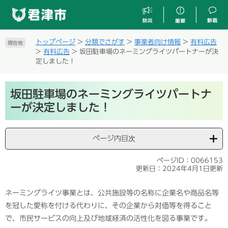
ペ
メ
ー
ニ
ジ
ュ
の
ー
トップページ
>
分類でさがす
>
事業者向け情報
>
有料広告
現在地
先
を
>
有料広告
>
坂田駐車場のネーミングライツパートナーが決
頭
飛
定しました！
で
ば
す
し
本
。
て
坂田駐車場のネーミングライツパートナ
文
本
ーが決定しました！
文
へ
ページ内目次
ページID：0066153
更新日：2024年4月1日更新
ネーミングライツ事業とは、公共施設等の名称に企業名や商品名等
を冠した愛称を付ける代わりに、その企業から対価等を得ること
で、市民サービスの向上及び地域経済の活性化を図る事業です。