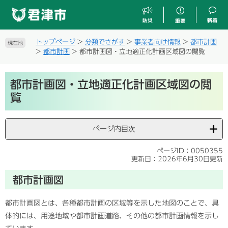
ペ
メ
ー
ニ
ジ
ュ
の
ー
トップページ
>
分類でさがす
>
事業者向け情報
>
都市計画
現在地
先
を
>
都市計画
>
都市計画図・立地適正化計画区域図の閲覧
頭
飛
で
ば
本
す
し
都市計画図・立地適正化計画区域図の閲
文
。
て
覧
本
文
へ
ページ内目次
ページID：0050355
更新日：2026年6月30日更新
都市計画図
都市計画図とは、各種都市計画の区域等を示した地図のことで、具
体的には、用途地域や都市計画道路、その他の都市計画情報を示し