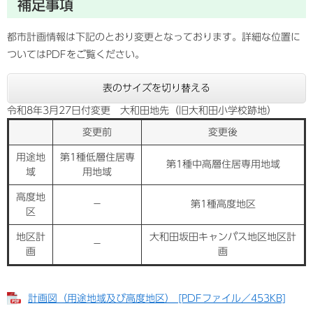
補足事項
都市計画情報は下記のとおり変更となっております。詳細な位置に
ついてはPDFをご覧ください。
表のサイズを切り替える
令和8年3月27日付変更 大和田地先（旧大和田小学校跡地）
変更前
変更後
用途地
第1種低層住居専
第1種中高層住居専用地域
域
用地域
高度地
−
第1種高度地区
区
地区計
大和田坂田キャンパス地区地区計
−
画
画
計画図（用途地域及び高度地区） [PDFファイル／453KB]