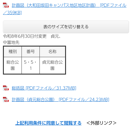
計画図（大和田坂田キャンパス地区地区計画） [PDFファイル
／359KB]
表のサイズを切り替える
令和8年6月30日付変更 貞元、
中富地先
種別
番号
名称
総合公
5・5・
貞元総合公
園
1
園
総括図 [PDFファイル／31.37MB]
計画図（貞元総合公園） [PDFファイル／24.23MB]
上記利用条件に同意して閲覧する
＜外部リンク＞