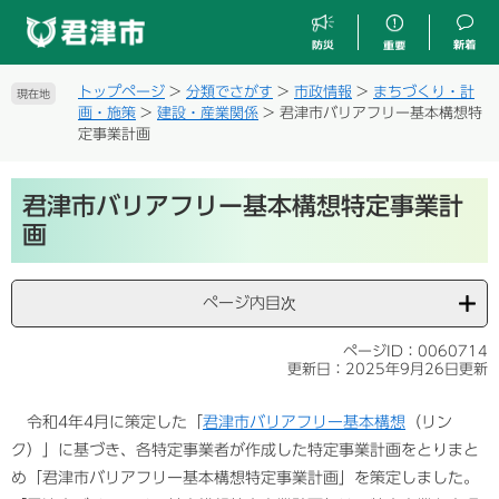
ペ
メ
ー
ニ
ジ
ュ
の
ー
トップページ
>
分類でさがす
>
市政情報
>
まちづくり・計
現在地
先
を
画・施策
>
建設・産業関係
>
君津市バリアフリー基本構想特
頭
飛
定事業計画
で
ば
す
し
本
。
て
君津市バリアフリー基本構想特定事業計
文
本
画
文
へ
ページ内目次
ページID：0060714
更新日：2025年9月26日更新
令和4年4月に策定した「
君津市バリアフリー基本構想
（リン
ク）」に基づき、各特定事業者が作成した特定事業計画をとりまと
め「君津市バリアフリー基本構想特定事業計画」を策定しました。