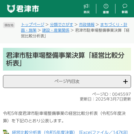
ペ
メ
ー
ニ
ジ
ュ
の
ー
トップページ
>
分類でさがす
>
市政情報
>
まちづくり・計
現在地
先
を
画・施策
>
建設・産業関係
>
君津市駐車場整備事業決算「経
頭
飛
営比較分析表」
で
ば
す
し
本
。
て
君津市駐車場整備事業決算「経営比較分
文
本
析表」
文
へ
ページ内目次
ページID：0045597
更新日：2025年3月7日更新
令和5年度君津市駐車場整備事業の経営比較分析表（令和5年度決
算）を下記のとおり公表します。
経営比較分析表（令和5年度決算） [Excelファイル／147KB]