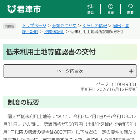
ペ
メ
ー
ニ
ジ
ュ
の
ー
トップページ
>
分類でさがす
>
くらしの情報
>
届出・登
現在地
先
を
録・証明
>
税関係証明
>
低未利用土地等確認書の交付
頭
飛
で
ば
本
す
し
低未利用土地等確認書の交付
文
。
て
本
文
ページ内目次
へ
ページID：0049331
更新日：2026年6月12日更新
制度の概要
個人が低未利用土地等について、令和2年7月1日から令和10年12
月31日までの間に、譲渡価格が500万円（市街化区域内で令和5年1
月1日以降の譲渡の場合は800万円）以下などの一定の要件を満たす
譲渡をした場合に、確定申告することで、当該個人の長期譲渡所得