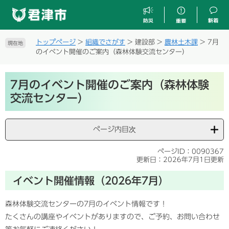
ペ
メ
ー
ニ
ジ
ュ
の
ー
トップページ
>
組織でさがす
>
建設部
>
農林土木課
>
7月
現在地
先
を
のイベント開催のご案内（森林体験交流センター）
頭
飛
で
ば
本
す
し
7月のイベント開催のご案内（森林体験
文
。
て
交流センター）
本
文
へ
ページ内目次
ページID：0090367
更新日：2026年7月1日更新
イベント開催情報（2026年7月）
森林体験交流センターの7月のイベント情報です！
たくさんの講座やイベントがありますので、ご予約、お問い合わせ