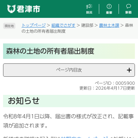
ペ
メ
ー
ニ
ジ
ュ
の
ー
トップページ
>
組織でさがす
>
建設部
>
農林土木課
>
森林
現在地
先
を
の土地の所有者届出制度
頭
飛
で
ば
本
す
し
森林の土地の所有者届出制度
文
。
て
本
文
ページ内目次
へ
ページID：0005900
更新日：2026年4月17日更新
お知らせ
令和8年4月1日以降、届出書の様式が改正され、記載事
項が追加されます。