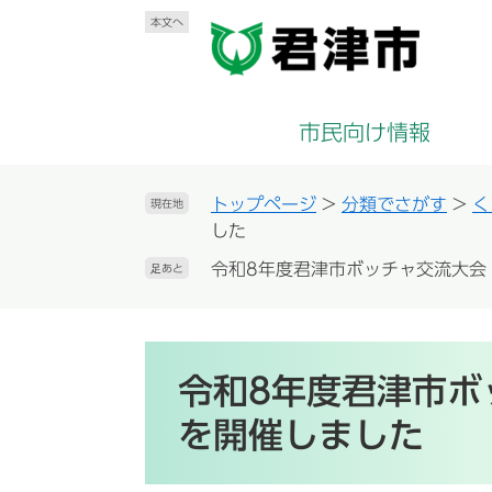
ペ
メ
本文へ
ー
ニ
ジ
ュ
の
ー
先
を
市民向け情報
頭
飛
で
ば
す
し
トップページ
>
分類でさがす
>
く
現在地
。
て
した
本
令和8年度君津市ボッチャ交流大会
足あと
文
へ
本
文
令和8年度君津市ボ
を開催しました