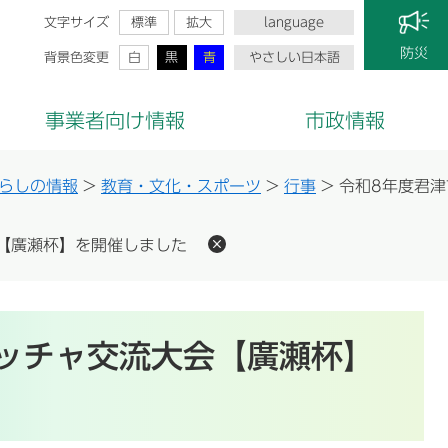
文字サイズ
標準
拡大
language
防災
背景色変更
白
黒
青
やさしい日本語
事業者向け情報
市政情報
らしの情報
>
教育・文化・スポーツ
>
行事
>
令和8年度君
【廣瀬杯】を開催しました
ッチャ交流大会【廣瀬杯】