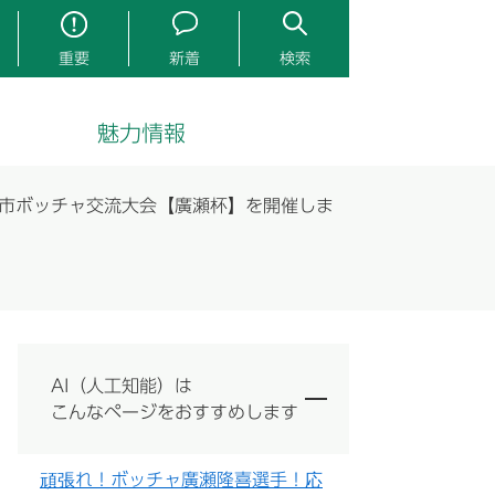
重要
新着
検索
魅力情報
津市ボッチャ交流大会【廣瀬杯】を開催しま
AI（人工知能）は
こんなページをおすすめします
頑張れ！ボッチャ廣瀬隆喜選手！応