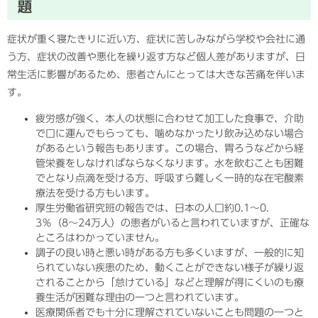
題
症状が重く寝たきりに近い方、症状に苦しみながら学校や会社に通
う方、症状の改善や悪化を繰り返す方など個人差がありますが、日
常生活に影響があるため、患者さんにとっては大きな苦痛を伴いま
す。
疲労感が強く、本人の状態に合わせて加工した食事で、介助
で口に運んでもらっても、噛めなかったり飲み込めない場合
があるという報告もあります。この場合、胃ろうなどから経
管栄養をしなければならなくなります。水を飲むことも困難
でとなり点滴を受ける方、呼吸すら難しく一時的な在宅酸素
療法を受ける方もいます。
厚生労働省研究班の報告では、日本の人口約0.1〜0.
3％（8〜24万人）の患者がいると言われていますが、正確な
ところはわかっていません。
調子の良い時と悪い時がある方も多くいますが、一般的に知
られていない疾患のため、動くことができない様子が繰り返
されることから「怠けている」などと理解が得にくいのも療
養生活が困難な理由の一つと言われています。
医療関係者でも十分に理解されていないことも問題の一つと