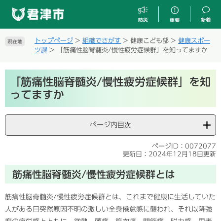
ペ
メ
ー
ニ
ジ
ュ
の
ー
トップページ
>
組織でさがす
>
健康こども部
>
健康スポー
現在地
先
を
ツ課
>
「筋痛性脳脊髄炎/慢性疲労症候群」を知ってますか
頭
飛
で
ば
本
す
し
「筋痛性脳脊髄炎/慢性疲労症候群」を知
文
。
て
ってますか
本
文
へ
ページ内目次
ページID：0072077
更新日：2024年12月18日更新
筋痛性脳脊髄炎/慢性疲労症候群とは
筋痛性脳脊髄炎/慢性疲労症候群とは、これまで健康に生活していた
人がある日突然原因不明の激しい全身倦怠感に襲われ、それ以降強