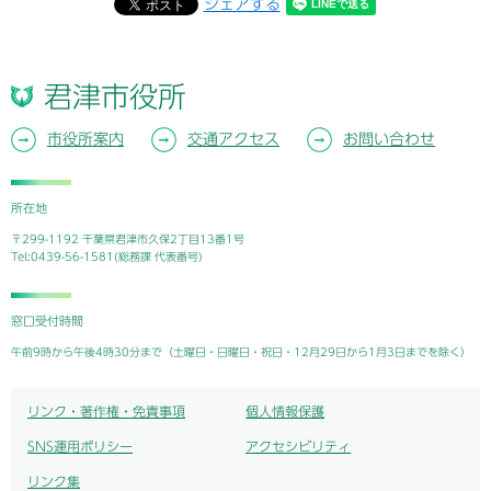
シェアする
君津市役所
市役所案内
交通アクセス
お問い合わせ
所在地
〒299-1192 千葉県君津市久保2丁目13番1号
Tel:0439-56-1581(総務課 代表番号)
窓口受付時間
午前9時から午後4時30分まで（土曜日・日曜日・祝日・12月29日から1月3日までを除く）
リンク・著作権・免責事項
個人情報保護
SNS運用ポリシー
アクセシビリティ
リンク集