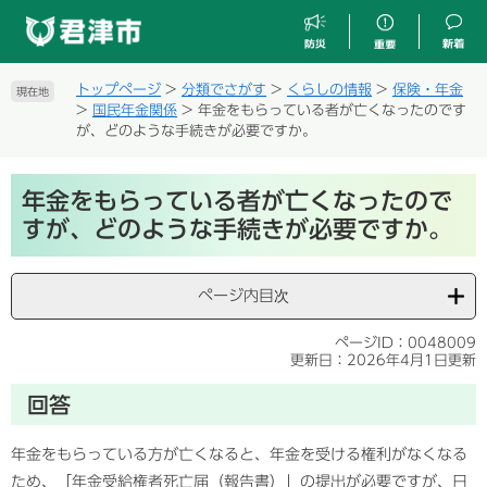
ペ
メ
ー
ニ
ジ
ュ
の
ー
トップページ
>
分類でさがす
>
くらしの情報
>
保険・年金
現在地
先
を
>
国民年金関係
>
年金をもらっている者が亡くなったのです
頭
飛
が、どのような手続きが必要ですか。
で
ば
す
し
本
。
て
年金をもらっている者が亡くなったので
文
本
すが、どのような手続きが必要ですか。
文
へ
ページ内目次
ページID：0048009
更新日：2026年4月1日更新
回答
年金をもらっている方が亡くなると、年金を受ける権利がなくなる
ため、「年金受給権者死亡届（報告書）」の提出が必要ですが、日