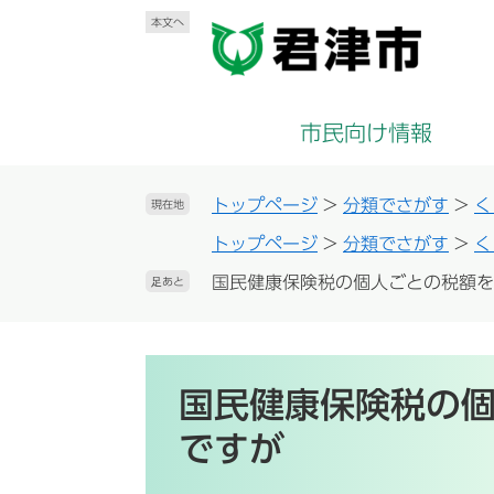
ペ
メ
本文へ
ー
ニ
ジ
ュ
の
ー
先
を
市民向け情報
頭
飛
で
ば
す
し
トップページ
>
分類でさがす
>
く
現在地
。
て
トップページ
>
分類でさがす
>
く
本
文
国民健康保険税の個人ごとの税額を
足あと
へ
本
文
国民健康保険税の
ですが