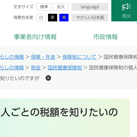
文字サイズ
標準
拡大
language
防災
背景色変更
白
黒
青
やさしい日本語
事業者向け情報
市政情報
らしの情報
>
保険・年金
>
保険税について
>
国民健康保険
らしの情報
>
税金
>
国民健康保険税
>
国民健康保険税の個
知りたいのですが
個人ごとの税額を知りたいの