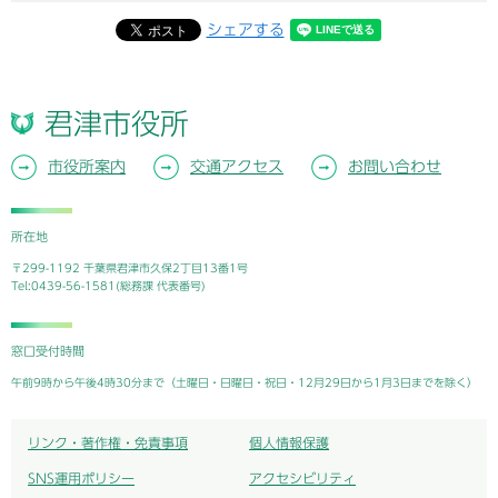
シェアする
君津市役所
市役所案内
交通アクセス
お問い合わせ
所在地
〒299-1192 千葉県君津市久保2丁目13番1号
Tel:0439-56-1581(総務課 代表番号)
窓口受付時間
午前9時から午後4時30分まで（土曜日・日曜日・祝日・12月29日から1月3日までを除く）
リンク・著作権・免責事項
個人情報保護
SNS運用ポリシー
アクセシビリティ