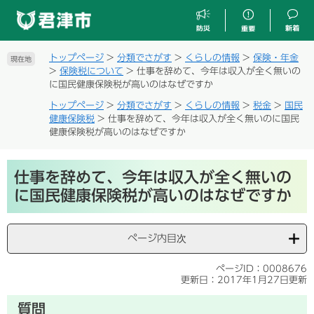
ペ
メ
ー
ニ
ジ
ュ
の
ー
トップページ
>
分類でさがす
>
くらしの情報
>
保険・年金
現在地
先
を
>
保険税について
>
仕事を辞めて、今年は収入が全く無いの
頭
飛
に国民健康保険税が高いのはなぜですか
で
ば
トップページ
>
分類でさがす
>
くらしの情報
>
税金
>
国民
す
し
健康保険税
>
仕事を辞めて、今年は収入が全く無いのに国民
。
て
健康保険税が高いのはなぜですか
本
文
本
へ
仕事を辞めて、今年は収入が全く無いの
文
に国民健康保険税が高いのはなぜですか
ページ内目次
ページID：0008676
更新日：2017年1月27日更新
質問