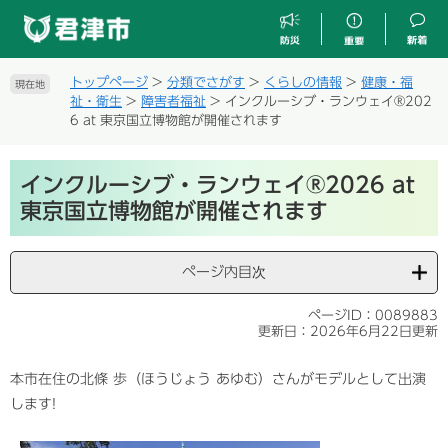
ペ
メ
ー
ニ
ジ
ュ
の
ー
トップページ
>
分類でさがす
>
くらしの情報
>
健康・福
現在地
先
を
祉・衛生
>
障害者福祉
>
インクルーシブ・ランウェイ®202
頭
飛
6 at 東京国立博物館が開催されます
で
ば
す
し
本
。
て
インクルーシブ・ランウェイ®2026 at
文
本
東京国立博物館が開催されます
文
へ
ページ内目次
ページID：0089883
更新日：2026年6月22日更新
本市在住の北條 歩（ほうじょう あゆむ）さんがモデルとして出演
します!