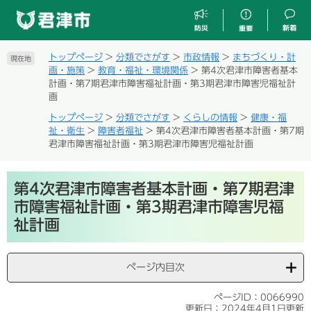
ペ
メ
ー
ニ
ジ
ュ
の
ー
トップページ
>
分類でさがす
>
市政情報
>
まちづくり・計
現在地
先
を
画・施策
>
教育・福祉・環境関係
>
第4次君津市障害者基本
頭
飛
計画・第7期君津市障害福祉計画・第3期君津市障害児福祉計
で
ば
画
す
し
トップページ
>
分類でさがす
>
くらしの情報
>
健康・福
。
て
祉・衛生
>
障害者福祉
>
第4次君津市障害者基本計画・第7期
本
君津市障害福祉計画・第3期君津市障害児福祉計画
文
へ
本
第4次君津市障害者基本計画・第7期君津
文
市障害福祉計画・第3期君津市障害児福
祉計画
ページ内目次
ページID：0066990
更新日：2024年4月1日更新