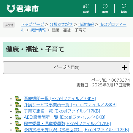
ペ
メ
ー
ニ
ジ
ュ
の
ー
トップページ
>
分類でさがす
>
市政情報
>
市のプロフィー
現在地
先
を
ル
>
統計情報
>
健康・福祉・子育て
頭
飛
で
ば
本
す
し
健康・福祉・子育て
文
。
て
本
文
ページ内目次
へ
ページID：0073374
更新日：2025年3月17日更新
医療機関一覧 [Excelファイル／33KB]
介護サービス事業所一覧 [Excelファイル／28KB]
子育て施設一覧 [Excelファイル／17KB]
AED設置箇所一覧 [Excelファイル／40KB]
民生委員・児童委員数[Excelファイル／17KB]
予防接種実施状況（接種回数） [Excelファイル／12KB]