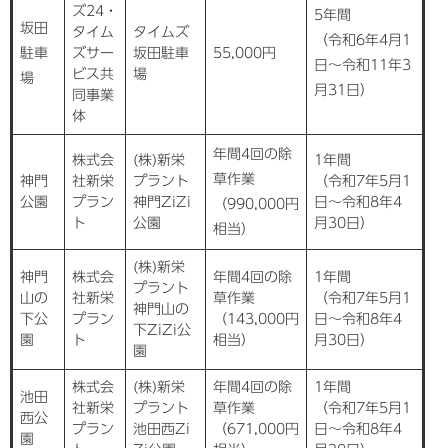
ズ24・
5年間
坂田
タイム
タイムズ
（令和6年4月1
駐車
ズサー
坂田駐車
55,000円
日〜令和11年3
ビス共
場
場
月31日）
同事業
体
年間4回の除
株式会
(株)新栄
1年間
草作業
神門
社新栄
プラント
（令和7年5月1
公園
プラン
神門ZiZi
日〜令和8年4
（990,000円
ト
公園
月30日）
相当）
(株)新栄
神門
株式会
年間4回の除
1年間
プラント
山の
社新栄
草作業
（令和7年5月1
神門山の
下公
プラン
（143,000円
日〜令和8年4
下ZiZi公
園
ト
相当）
月30日）
園
株式会
(株)新栄
年間4回の除
1年間
池田
社新栄
プラント
草作業
（令和7年5月1
西公
プラン
池田西Zi
（671,000円
日〜令和8年4
園