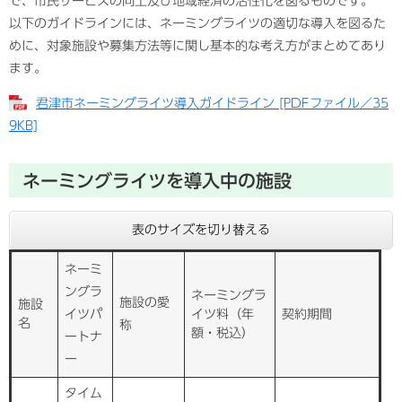
で、市民サービスの向上及び地域経済の活性化を図るものです。
以下のガイドラインには、ネーミングライツの適切な導入を図るた
めに、対象施設や募集方法等に関し基本的な考え方がまとめてあり
ます。
君津市ネーミングライツ導入ガイドライン [PDFファイル／35
9KB]
ネーミングライツを導入中の施設
表のサイズを切り替える
ネーミ
ングラ
ネーミングラ
施設の愛
施設
イツパ
イツ料（年
契約期間
名
称
額・税込）
ートナ
ー
タイム