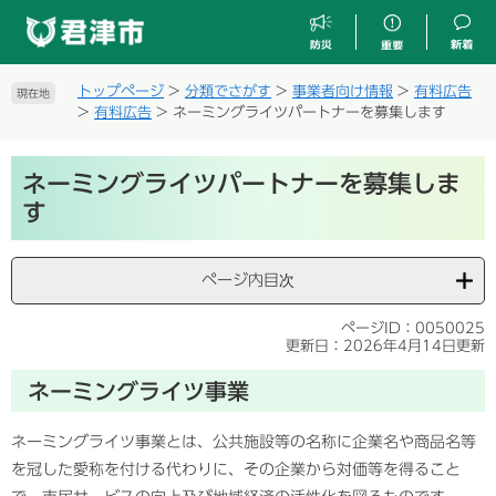
ペ
メ
ー
ニ
ジ
ュ
の
ー
トップページ
>
分類でさがす
>
事業者向け情報
>
有料広告
現在地
先
を
>
有料広告
>
ネーミングライツパートナーを募集します
頭
飛
で
ば
本
す
し
ネーミングライツパートナーを募集しま
文
。
て
す
本
文
へ
ページ内目次
ページID：0050025
更新日：2026年4月14日更新
ネーミングライツ事業
ネーミングライツ事業とは、公共施設等の名称に企業名や商品名等
を冠した愛称を付ける代わりに、その企業から対価等を得ること