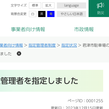
文字サイズ
標準
拡大
language
防災
背景色変更
白
黒
青
やさしい日本語
事業者向け情報
市政情報
業者向け情報
>
指定管理者制度
>
指定状況
>
君津市駐車場
ました
定管理者を指定しました
ページID：0001255
更新日：2023年12月15日更新