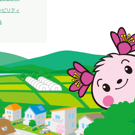
シビリティ
集