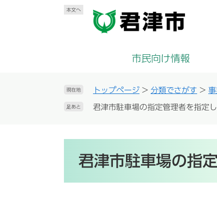
ペ
メ
本文へ
ー
ニ
ジ
ュ
の
ー
先
を
市民向け情報
頭
飛
で
ば
す
し
トップページ
>
分類でさがす
>
事
現在地
。
て
君津市駐車場の指定管理者を指定し
足あと
本
文
へ
本
文
君津市駐車場の指