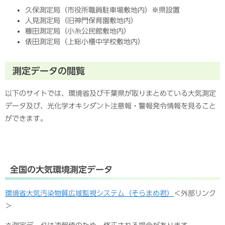
久保測定局（市役所職員駐車場敷地内）※県設置
人見測定局（旧神門保育園敷地内）
糠田測定局（小糸公民館敷地内）
俵田測定局（上総小櫃中学校敷地内）
測定データの閲覧
以下のサイトでは、環境省及び千葉県が取りまとめている大気測定
データ及び、光化学オキシダント注意報・警報発令情報を見ること
ができます。
全国の大気環境測定データ
環境省大気汚染物質広域監視システム（そらまめ君）
＜外部リンク
＞