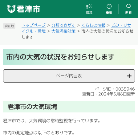
ペ
メ
ー
ニ
ジ
ュ
の
ー
トップページ
>
分類でさがす
>
くらしの情報
>
ごみ・リサ
現在地
先
を
イクル・環境
>
大気汚染対策
>
市内の大気の状況をお知らせ
頭
飛
します
で
ば
す
し
本
。
て
市内の大気の状況をお知らせします
文
本
文
へ
ページ内目次
ページID：0035946
更新日：2024年5月8日更新
君津市の大気環境
君津市では、大気環境の常時監視を行っています。
市内の測定地点は以下のとおりです。