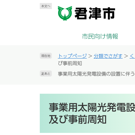
ペ
メ
本文へ
ー
ニ
ジ
ュ
の
ー
先
を
市民向け情報
頭
飛
で
ば
す
し
トップページ
>
分類でさがす
>
く
現在地
。
て
び事前周知
本
事業用太陽光発電設備の設置に伴う
足あと
文
へ
本
文
事業用太陽光発電
及び事前周知