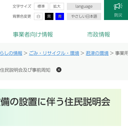
文字サイズ
標準
拡大
language
防災
背景色変更
白
黒
青
やさしい日本語
事業者向け情報
市政情報
らしの情報
>
ごみ・リサイクル・環境
>
君津の環境
>
事業
住民説明会及び事前周知
設備の設置に伴う住民説明会