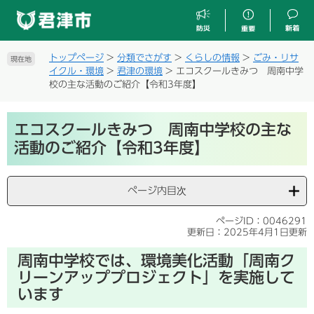
ペ
メ
ー
ニ
ジ
ュ
の
ー
トップページ
>
分類でさがす
>
くらしの情報
>
ごみ・リサ
現在地
先
を
イクル・環境
>
君津の環境
>
エコスクールきみつ 周南中学
頭
飛
校の主な活動のご紹介【令和3年度】
で
ば
す
し
本
。
て
エコスクールきみつ 周南中学校の主な
文
本
活動のご紹介【令和3年度】
文
へ
ページ内目次
ページID：0046291
更新日：2025年4月1日更新
周南中学校では、環境美化活動
「周南ク
リーンアッププロジェクト」を実施して
います