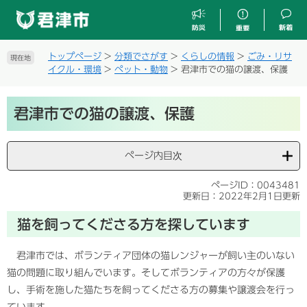
ペ
メ
ー
ニ
ジ
ュ
の
ー
トップページ
>
分類でさがす
>
くらしの情報
>
ごみ・リサ
現在地
先
を
イクル・環境
>
ペット・動物
>
君津市での猫の譲渡、保護
頭
飛
で
ば
本
す
し
君津市での猫の譲渡、保護
文
。
て
本
文
ページ内目次
へ
ページID：0043481
更新日：2022年2月1日更新
猫を飼ってくださる方を探しています
君津市では、ボランティア団体の猫レンジャーが飼い主のいない
猫の問題に取り組んでいます。そしてボランティアの方々が保護
し、手術を施した猫たちを飼ってくださる方の募集や譲渡会を行っ
ています。