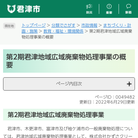
ペ
メ
ー
ニ
ジ
ュ
の
ー
トップページ
>
分類でさがす
>
市政情報
>
まちづくり・計
現在地
先
を
画・施策
>
教育・福祉・環境関係
>
第2期君津地域広域廃棄
頭
飛
物処理事業の概要
で
ば
す
し
本
。
て
第2期君津地域広域廃棄物処理事業の概
文
本
要
文
へ
ページ内目次
ページID：0049482
更新日：2022年6月29日更新
第2期君津地域広域廃棄物処理事業
君津市、木更津市、富津市及び袖ケ浦市の一般廃棄物処理につい
ては、君津地域広域廃棄物処理事業として、株式会社かずさクリー