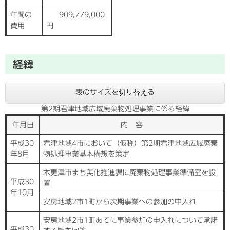
年間の
909,779,000
費用
円
経緯
表のサイズを切り替える
第2期君津地域広域廃棄物処理事業に係る経緯
年月日
内 容
平成30
君津地域4市において（仮称）第2期君津地域広域廃棄
年8月
物処理事業基本構想を策定
木更津市まち美化推進課に廃棄物処理事業準備室を設
平成30
置
年10月
安房地域2市1町から次期事業への参加の申入れ
安房地域2市1町あてに事業参加の申入れについて承諾
平成30