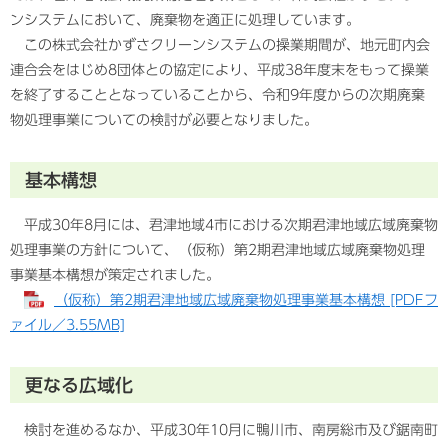
ンシステムにおいて、廃棄物を適正に処理しています。
この株式会社かずさクリーンシステムの操業期間が、地元町内会
連合会をはじめ8団体との協定により、平成38年度末をもって操業
を終了することとなっていることから、令和9年度からの次期廃棄
物処理事業についての検討が必要となりました。
基本構想
平成30年8月には、君津地域4市における次期君津地域広域廃棄物
処理事業の方針について、（仮称）第2期君津地域広域廃棄物処理
事業基本構想が策定されました。
（仮称）第2期君津地域広域廃棄物処理事業基本構想 [PDFフ
ァイル／3.55MB]
更なる広域化
検討を進めるなか、平成30年10月に鴨川市、南房総市及び鋸南町