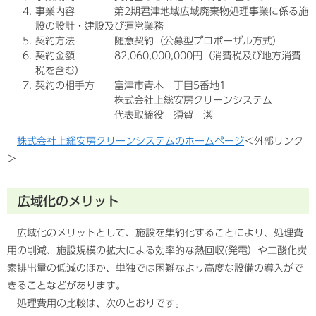
事業内容 第2期君津地域広域廃棄物処理事業に係る施
設の設計・建設及び運営業務
契約方法 随意契約（公募型プロポーザル方式）
契約金額 82,060,000,000円（消費税及び地方消費
税を含む）
契約の相手方 富津市青木一丁目5番地1
株式会社上総安房クリーンシステム
代表取締役 須賀 潔
株式会社上総安房クリーンシステムのホームページ
＜外部リンク
＞
広域化のメリット
広域化のメリットとして、施設を集約化することにより、処理費
用の削減、施設規模の拡大による効率的な熱回収(発電）や二酸化炭
素排出量の低減のほか、単独では困難なより高度な設備の導入がで
きることなどがあります。
処理費用の比較は、次のとおりです。