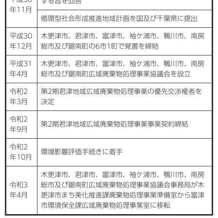
する旨を回答
年11月
循環型社会形成推進地域計画を国及び千葉県に提出
平成30
木更津市、君津市、富津市、袖ケ浦市、鴨川市、南房
年12月
総市及び鋸南町の6市1町で覚書を締結
平成31
木更津市、君津市、富津市、袖ケ浦市、鴨川市、南房
年4月
総市及び鋸南町広域廃棄物処理事業協議会を設立
令和2
第2期君津地域広域廃棄物処理事業の優先交渉権者を
年3月
決定
令和2
第2期君津地域広域廃棄物処理事業事業契約締結
年9月
令和2
環境影響評価手続きに着手
年10月
木更津市、君津市、富津市、袖ケ浦市、鴨川市、南房
令和3
総市及び鋸南町広域廃棄物処理事業協議会事務局が木
年4月
更津市まち美化推進課廃棄物処理事業準備室から富津
市環境保全課広域廃棄物処理事業室に移転