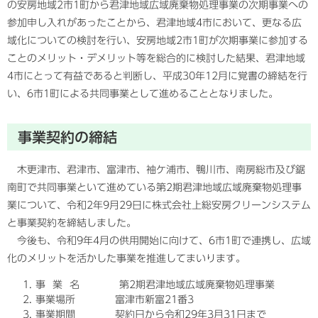
の安房地域2市1町から君津地域広域廃棄物処理事業の次期事業への
参加申し入れがあったことから、君津地域4市において、更なる広
域化についての検討を行い、安房地域2市1町が次期事業に参加する
ことのメリット・デメリット等を総合的に検討した結果、君津地域
4市にとって有益であると判断し、平成30年12月に覚書の締結を行
い、6市1町による共同事業として進めることとなりました。
事業契約の締結
木更津市、君津市、富津市、袖ケ浦市、鴨川市、南房総市及び鋸
南町で共同事業といて進めている第2期君津地域広域廃棄物処理事
業について、令和2年9月29日に株式会社上総安房クリーンシステム
と事業契約を締結しました。
今後も、令和9年4月の供用開始に向けて、6市1町で連携し、広域
化のメリットを活かした事業を推進してまいります。
事 業 名 第2期君津地域広域廃棄物処理事業
事業場所 富津市新富21番3
事業期間 契約日から令和29年3月31日まで