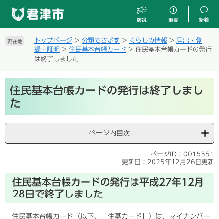
ペ
メ
ー
ニ
ジ
ュ
の
ー
トップページ
>
分類でさがす
>
くらしの情報
>
届出・登
現在地
先
を
録・証明
>
住民基本台帳カード
>
住民基本台帳カードの発行
頭
飛
は終了しました
で
ば
す
し
本
。
て
住民基本台帳カードの発行は終了しまし
文
本
た
文
へ
ページ内目次
ページID：0016351
更新日：2025年12月26日更新
住民基本台帳カードの発行は平成27年12月
28日で終了しました
住民基本台帳カード（以下、「住基カード」）は、マイナンバー