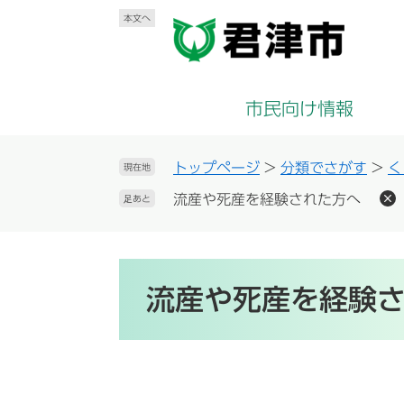
ペ
メ
本文へ
ー
ニ
ジ
ュ
の
ー
先
を
市民向け情報
頭
飛
で
ば
す
し
トップページ
>
分類でさがす
>
く
現在地
。
て
流産や死産を経験された方へ
足あと
本
文
へ
本
文
流産や死産を経験