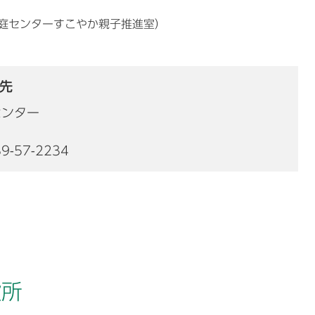
も家庭センターすこやか親子推進室）
先
センター
9-57-2234
役所