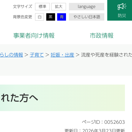
文字サイズ
標準
拡大
language
防災
背景色変更
白
黒
青
やさしい日本語
事業者向け情報
市政情報
らしの情報
>
子育て
>
妊娠・出産
>
流産や死産を経験され
された方へ
ページID：0052603
更新日：2026年3月23日更新