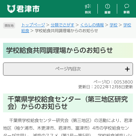
ペ
メ
ー
ニ
ジ
ュ
の
ー
トップページ
>
分類でさがす
>
くらしの情報
>
学校
>
学校
現在地
先
を
給食
>
学校給食共同調理場からのお知らせ
頭
飛
で
ば
本
す
し
学校給食共同調理場からのお知らせ
文
。
て
本
文
ページ内目次
へ
ページID：0053800
更新日：2022年12月8日更新
千葉県学校給食センター（第三地区研究
会）からのお知らせ
千葉県学校給食センター研究会（第三地区）の活動により、君津
地区（袖ケ浦市、木更津市、君津市、富津市）4市の学校給食セン
ターが共同し、減塩のススメ（第1号〜第5号）、学校給食減塩レシ