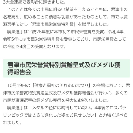
3大会連続で表彰台に輝きました。
このことは多くの市民に明るい希望を与えるとともに、君津市の
名を高め、広めることに顕著な功績があったものとして、市では廣
瀬選手に対し「君津市民栄誉賞特別賞」を贈呈しました。
廣瀬選手は平成28年度に本市初の市民栄誉賞を受賞、令和4年、
令和5年には市民栄誉賞特別賞を受賞しており、市民栄誉賞として
は今回で4度目の受賞となります。
君津市民栄誉賞特別賞贈呈式及びメダル獲
得報告会
10月19日の「健康と福祉のふれあいまつり」の会場において、君
津市民栄誉賞特別賞贈呈式及びメダル獲得報告会が行われ、多くの
市民が廣瀬選手の銅メダル獲得を盛大にお祝いしました。
廣瀬選手は「メダルの色には納得していない。4年後のロスパラ
リンピックではさらに進化した姿をお見せしたい」と力強く述べら
れました。