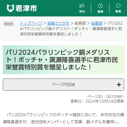
ペ
メ
ー
ニ
ジ
ュ
の
ー
トップページ
>
組織でさがす
>
総務部
>
秘書課
>
パリ202
現在地
先
を
4パラリンピック銅メダリスト！ボッチャ・廣瀬隆喜選手に君
頭
飛
津市民栄誉賞特別賞を贈呈しました！
で
ば
す
し
本
。
て
パリ2024パラリンピック銅メダリス
文
本
ト！ボッチャ・廣瀬隆喜選手に君津市民
文
栄誉賞特別賞を贈呈しました！
へ
ページ内目次
ページID：0070981
更新日：2024年10月24日更新
パリ2024パラリンピックのボッチャ競技において、本市在住の廣
瀬隆喜選手が、混合団体メンバーとして見事、銅メダルを獲得し、