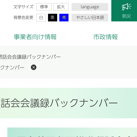
文字サイズ
標準
拡大
language
防災
背景色変更
白
黒
青
やさしい日本語
事業者向け情報
市政情報
懇話会会議録バックナンバー
クナンバー
懇話会会議録バックナンバー
本