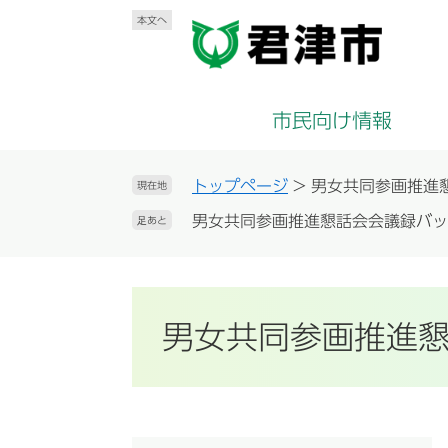
ペ
メ
本文へ
ー
ニ
ジ
ュ
の
ー
先
を
市民向け情報
頭
飛
で
ば
す
し
トップページ
>
男女共同参画推進
現在地
。
て
男女共同参画推進懇話会会議録バッ
足あと
本
文
へ
男女共同参画推進