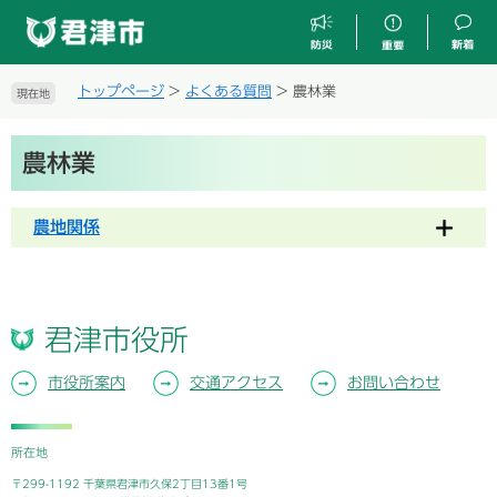
ペ
メ
ー
ニ
ジ
ュ
の
ー
トップページ
>
よくある質問
>
農林業
現在地
先
を
頭
飛
本
で
ば
農林業
文
す
し
。
て
本
農地関係
文
へ
君津市役所
市役所案内
交通アクセス
お問い合わせ
所在地
〒299-1192 千葉県君津市久保2丁目13番1号