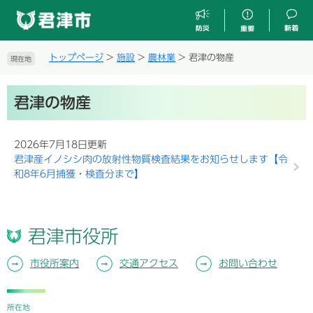
ペ
メ
ー
ニ
ジ
ュ
の
ー
トップページ
>
施設
>
農林業
>
君津の物産
現在地
先
を
頭
飛
本
で
ば
君津の物産
文
す
し
。
て
本
2026年7月18日更新
文
君津産イノシシ肉の放射性物質検査結果をお知らせします【令
へ
和8年6月捕獲・検査分まで】
君津市役所
市役所案内
交通アクセス
お問い合わせ
所在地