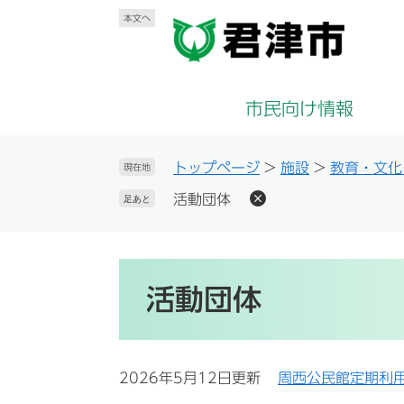
ペ
メ
本文へ
ー
ニ
ジ
ュ
の
ー
先
を
市民向け情報
頭
飛
で
ば
す
し
トップページ
>
施設
>
教育・文化
現在地
。
て
活動団体
足あと
本
文
へ
本
文
活動団体
2026年5月12日更新
周西公民館定期利用