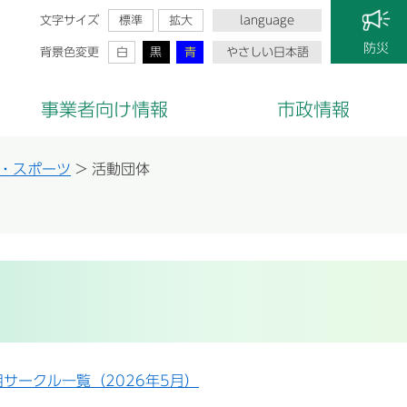
文字サイズ
標準
拡大
language
防災
背景色変更
白
黒
青
やさしい日本語
事業者向け情報
市政情報
・スポーツ
>
活動団体
サークル一覧（2026年5月）