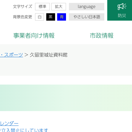
文字サイズ
標準
拡大
language
防災
背景色変更
白
黒
青
やさしい日本語
事業者向け情報
市政情報
・スポーツ
>
久留里城址資料館
カレンダー
を立入禁止にしています