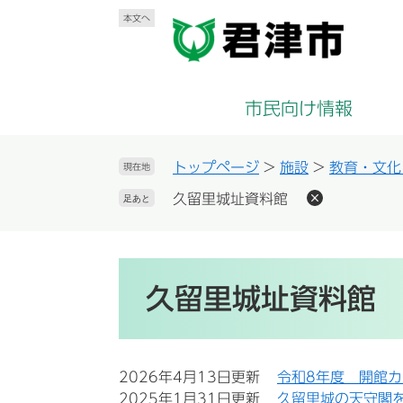
ペ
メ
本文へ
ー
ニ
ジ
ュ
の
ー
先
を
市民向け情報
頭
飛
で
ば
す
し
トップページ
>
施設
>
教育・文化
現在地
。
て
久留里城址資料館
足あと
本
文
へ
本
文
久留里城址資料館
2026年4月13日更新
令和8年度 開館
2025年1月31日更新
久留里城の天守閣