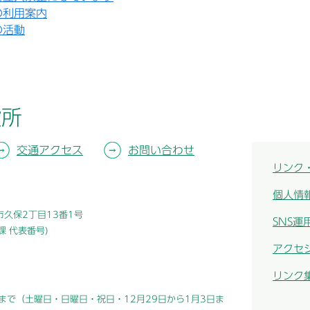
の利用案内
の活動
役所
交通アクセス
お問い合わせ
リンク
個人情
津市久保2丁目13番1号
SNS運
総務課 代表番号)
アクセ
リンク
まで（土曜日・日曜日・祝日・12月29日から1月3日ま