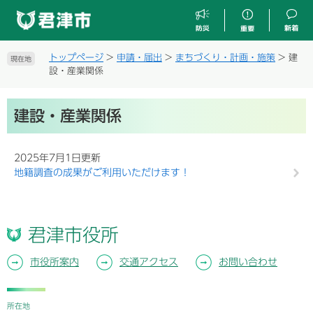
ペ
メ
ー
ニ
ジ
ュ
の
ー
トップページ
>
申請・届出
>
まちづくり・計画・施策
>
建
現在地
先
を
設・産業関係
頭
飛
で
ば
本
す
し
建設・産業関係
文
。
て
本
文
2025年7月1日更新
へ
地籍調査の成果がご利用いただけます！
君津市役所
市役所案内
交通アクセス
お問い合わせ
所在地