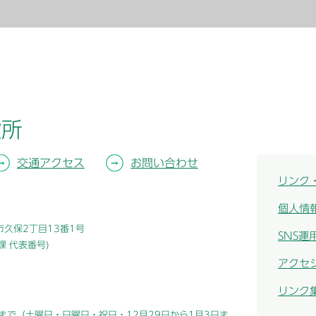
役所
交通アクセス
お問い合わせ
リンク
個人情
津市久保2丁目13番1号
SNS運
総務課 代表番号)
アクセ
リンク
まで（土曜日・日曜日・祝日・12月29日から1月3日ま