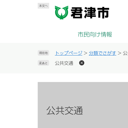
ペ
メ
本文へ
ー
ニ
ジ
ュ
の
ー
先
を
市民向け情報
頭
飛
で
ば
す
し
トップページ
>
分類でさがす
>
公
現在地
。
て
公共交通
足あと
本
文
へ
本
文
公共交通