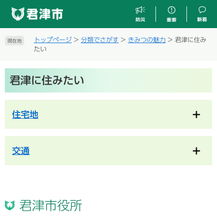
ペ
メ
ー
ニ
ジ
ュ
の
ー
トップページ
>
分類でさがす
>
きみつの魅力
>
君津に住み
現在地
先
を
たい
頭
飛
で
ば
本
す
し
君津に住みたい
文
。
て
本
文
住宅地
へ
交通
君津市役所