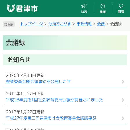
ペ
メ
ー
ニ
ジ
ュ
の
ー
トップページ
>
分類でさがす
>
市政情報
>
会議
>
会議録
現在地
先
を
頭
飛
本
で
ば
会議録
文
す
し
。
て
本
お知らせ
文
へ
2026年7月14日更新
農業委員会総会議事録を公開します
2017年1月27日更新
平成28年度第1回社会教育委員会議が開催されました
2017年1月27日更新
平成27年度第三回君津市社会教育委員会議議事録