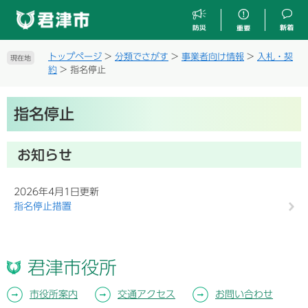
ペ
メ
ー
ニ
ジ
ュ
の
ー
トップページ
>
分類でさがす
>
事業者向け情報
>
入札・契
現在地
先
を
約
>
指名停止
頭
飛
で
ば
本
す
し
指名停止
文
。
て
本
文
お知らせ
へ
2026年4月1日更新
指名停止措置
君津市役所
市役所案内
交通アクセス
お問い合わせ