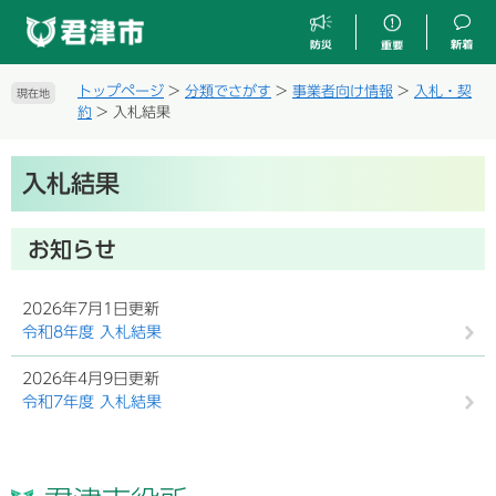
ペ
メ
ー
ニ
ジ
ュ
の
ー
トップページ
>
分類でさがす
>
事業者向け情報
>
入札・契
現在地
先
を
約
>
入札結果
頭
飛
で
ば
本
す
し
入札結果
文
。
て
本
文
お知らせ
へ
2026年7月1日更新
令和8年度 入札結果
2026年4月9日更新
令和7年度 入札結果